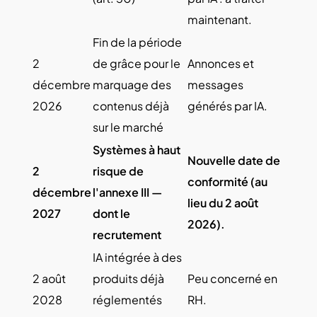
maintenant.
Fin de la période
2
de grâce pour le
Annonces et
décembre
marquage des
messages
2026
contenus déjà
générés par IA.
sur le marché
Systèmes à haut
Nouvelle date de
2
risque de
conformité (au
décembre
l'annexe III —
lieu du 2 août
2027
dont le
2026).
recrutement
IA intégrée à des
2 août
produits déjà
Peu concerné en
2028
réglementés
RH.