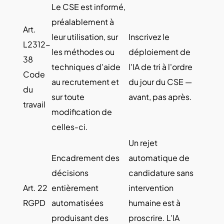
Le CSE est informé,
préalablement à
Art.
leur utilisation, sur
Inscrivez le
L2312-
les méthodes ou
déploiement de
38
techniques d'aide
l'IA de tri à l'ordre
Code
au recrutement et
du jour du CSE —
du
sur toute
avant, pas après.
travail
modification de
celles-ci.
Un rejet
Encadrement des
automatique de
décisions
candidature sans
Art. 22
entièrement
intervention
RGPD
automatisées
humaine est à
produisant des
proscrire. L'IA