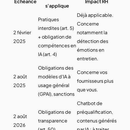
Échéance
Impact RH
s'applique
Déjà applicable.
Pratiques
Concerne
interdites (art. 5)
2 février
notamment la
+ obligation de
2025
détection des
compétences en
émotions en
IA (art. 4)
entretien.
Obligations des
Concerne vos
2 août
modèles d'IA à
fournisseurs plus
2025
usage général
que vous.
(GPAI), sanctions
Chatbot de
Obligations de
préqualification,
2 août
transparence
contenus générés
2026
(art. 50)
par IA : à traiter