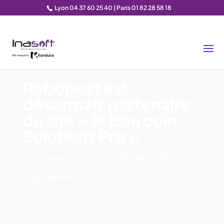
Lyon 04 37 60 25 40 | Paris 01 82 28 58 18
Robopost est
désormais partenaire
du site « le Bon coin
Solutions Pro »
par
Sylvain
|
Juil 10, 2023
|
Actualités
Logiciel RH