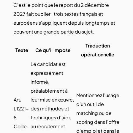
C'est le point que le report du 2 décembre
2027 fait oublier : trois textes français et
européens s'appliquent depuis longtemps et
couvrent une grande partie du sujet.
Traduction
Texte
Ce qu'il impose
opérationnelle
Le candidat est
expressément
informé,
préalablement à
Mentionnez l'usage
Art.
leur mise en œuvre,
d'un outil de
L1221-
des méthodes et
matching ou de
8
techniques d'aide
scoring dans l'offre
Code
au recrutement
d'emploi et dans le