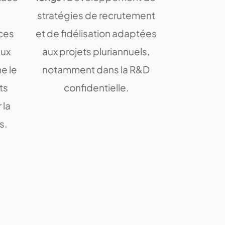
stratégies de recrutement
ces
et de fidélisation adaptées
aux
aux projets pluriannuels,
e le
notamment dans la R&D
ts
confidentielle.
 la
s.