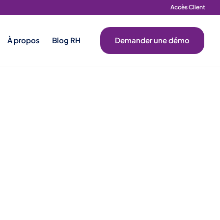
Accès Client
À propos
Blog RH
Demander une démo
Secteur
que
nçaise, caractérisé par des
exigences
tes.
Cependant, les défis RH, tels que
la
sformations numériques
, nécessitent des
es.
tise sectorielle, outils technologiques