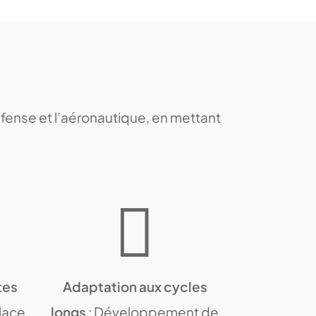
fense et l’aéronautique, en mettant

tes
Adaptation aux cycles
place
longs
: Développement de