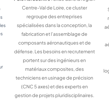
Centre-Val de Loire, ce cluster
e
regroupe des entreprises
es
spécialisées dans la conception, la
les
a
es
fabrication et l’assemblage de
composants aéronautiques et de
a
défense. Les besoins en recrutement
portent sur des ingénieurs en
ur
matériaux composites, des
lo
techniciens en usinage de précision
(CNC 5 axes) et des experts en
gestion de projets pluridisciplinaires.