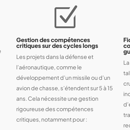
Z
Gestion des compétences
Fi
critiques sur des cycles longs
co
e
gu
Les projets dans la défense et
La
l’aéronautique, comme le
ta
développement d’un missile ou d’un
cr
avion de chasse, s’étendent sur 5 à 15
in
ans. Cela nécessite une gestion
d’
rigoureuse des compétences
tr
critiques, notamment pour :
re