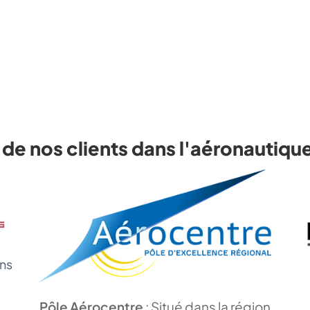
avancés et
approches RH adaptées.
e nos clients dans l'aéronautique
ans
Pôle Aérocentre
: Situé dans la région