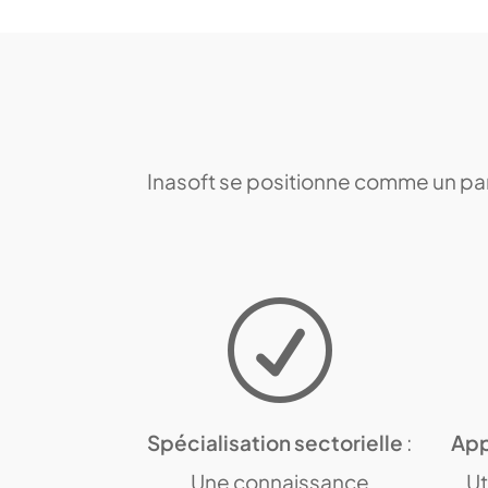
Inasoft se positionne comme un par
R
Spécialisation sectorielle
:
App
Une connaissance
Ut