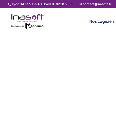
Lyon 04 37 60 25 40 | Paris 01 82 28 58 18
✉ contact@inasoft.fr
Nos Logiciels
Straté
de
Le secteur de la défense et de l’aéro
techniques élevées
, des
cycles de pro
pénurie de talents qualifiés
, la gestion d
st
Inasoft propose
des solutions sur mes