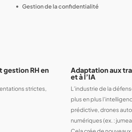
Gestion de la confidentialité
t gestion RH en
Adaptation aux tr
et à l’IA
ntations strictes,
L’industrie de la défen
plus en plus l’intelligen
prédictive, drones aut
numériques (ex. : jume
Cela crée de nouveaux