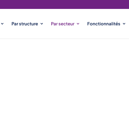
Par structure
Par secteur
Fonctionnalités
gies de Recrutement dans le 
 la Défense et de l’Aéronauti
nautique est un
pilier stratégique
de l’industrie Fra
jets longs
et des
contraintes réglementaires stric
es
habilitations de sécurité
et l’adaptation aux
tran
ratégies de recrutement
spécialisées et innovant
ure
pour répondre à ces enjeux, en combinant
exper