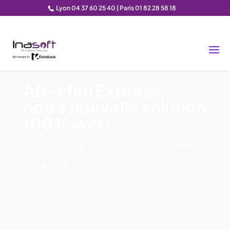
Lyon 04 37 60 25 40 | Paris 01 82 28 58 18
AD-Men Express,
notre nouvelle solution
100% web
par
Geraldine
|
Oct 15, 2019
|
Actualités
Logiciel RH