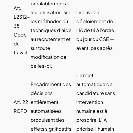
préalablement à
Art.
leur utilisation, sur
Inscrivez le
L2312-
les méthodes ou
déploiement de
38
techniques d'aide
l'IA de tri à l'ordre
Code
au recrutement et
du jour du CSE —
du
sur toute
avant, pas après.
travail
modification de
celles-ci.
Un rejet
Encadrement des
automatique de
décisions
candidature sans
Art. 22
entièrement
intervention
RGPD
automatisées
humaine est à
produisant des
proscrire. L'IA
effets significatifs.
priorise, l'humain