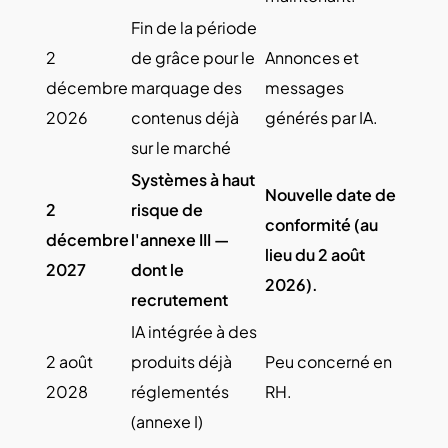
Fin de la période
2
de grâce pour le
Annonces et
décembre
marquage des
messages
2026
contenus déjà
générés par IA.
sur le marché
Systèmes à haut
Nouvelle date de
2
risque de
conformité (au
décembre
l'annexe III —
lieu du 2 août
2027
dont le
2026).
recrutement
IA intégrée à des
2 août
produits déjà
Peu concerné en
2028
réglementés
RH.
(annexe I)