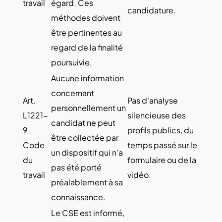
travail
égard. Ces
candidature.
méthodes doivent
être pertinentes au
regard de la finalité
poursuivie.
Aucune information
concernant
Art.
Pas d'analyse
personnellement un
L1221-
silencieuse des
candidat ne peut
9
profils publics, du
être collectée par
Code
temps passé sur le
un dispositif qui n'a
du
formulaire ou de la
pas été porté
travail
vidéo.
préalablement à sa
connaissance.
Le CSE est informé,