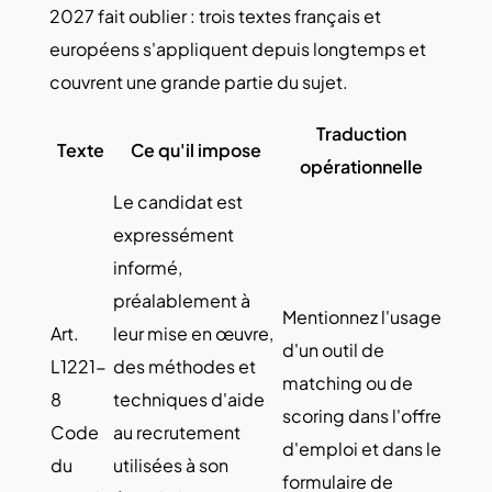
2027 fait oublier : trois textes français et
européens s'appliquent depuis longtemps et
couvrent une grande partie du sujet.
Traduction
Texte
Ce qu'il impose
opérationnelle
Le candidat est
expressément
informé,
préalablement à
Mentionnez l'usage
Art.
leur mise en œuvre,
d'un outil de
L1221-
des méthodes et
matching ou de
8
techniques d'aide
scoring dans l'offre
Code
au recrutement
d'emploi et dans le
du
utilisées à son
formulaire de